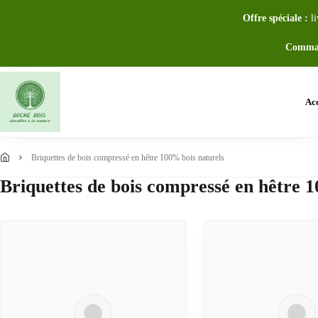
Offre spéciale :
li
Comman
Acc
briquettes de bois compressé en hêtre 100% bois naturels
Briquettes de bois compressé en hêtre 